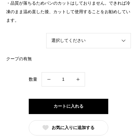
・品質が落ちるためパンのカットはしておりません。できれば冷
凍のまま温め直した後、カットして使用することをお勧めしてい
ます。
クープの有無
セ
数量
ミ
ハ
ー
カートに入れる
ド
バ
お気に入りに追加する
ン
ズ