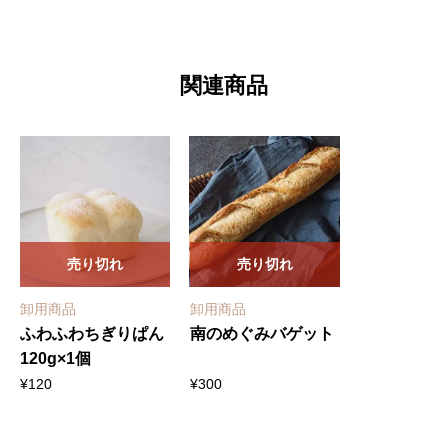
50g×12
個
関連商品
入
個
売り切れ
売り切れ
卸用商品
卸用商品
ふわふわちぎりぱん
南のめぐみバゲット
120g×1個
¥
120
¥
300