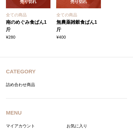
売り切れ
売り切れ
全ての商品
全ての商品
南のめぐみ食ぱん1
無農薬雑穀食ぱん1
斤
斤
¥
280
¥
400
CATEGORY
詰め合わせ商品
MENU
マイアカウント
お気に入り